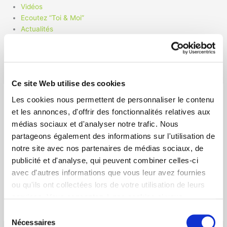
Vidéos
Ecoutez “Toi & Moi”
Actualités
Contact
Ce site Web utilise des cookies
Les cookies nous permettent de personnaliser le contenu
et les annonces, d'offrir des fonctionnalités relatives aux
Matthieu Salmeron
médias sociaux et d'analyser notre trafic. Nous
partageons également des informations sur l'utilisation de
Par
Stephanie Mbappe
/
décembre 15, 2019
notre site avec nos partenaires de médias sociaux, de
publicité et d'analyse, qui peuvent combiner celles-ci
Matthieu est pianiste, batteur, violoncelliste et saxophoniste. Il
est passionné de Jazz dès sa jeunesse à Nice. Il est
avec d'autres informations que vous leur avez fournies
intermittent du spectacle dans la réalisation vidéo et la
ou qu'ils ont collectées lors de votre utilisation de leurs
composition de musique. Il a composé les titres 2 et 9.
services. Vous consentez à nos cookies si vous
matt.salmeron@gmail.com
continuez à utiliser notre site Web.
Sélection
Nécessaires
du