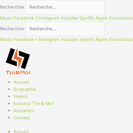
Aller
Rechercher
au
contenu
Music
Facebook-f
Instagram
Youtube
Spotify
Apple
Soundclou
Rechercher
Music
Facebook-f
Instagram
Youtube
Spotify
Apple
Soundclou
Accueil
Biographie
Vidéos
Ecoutez “Toi & Moi”
Actualités
Contact
Accueil