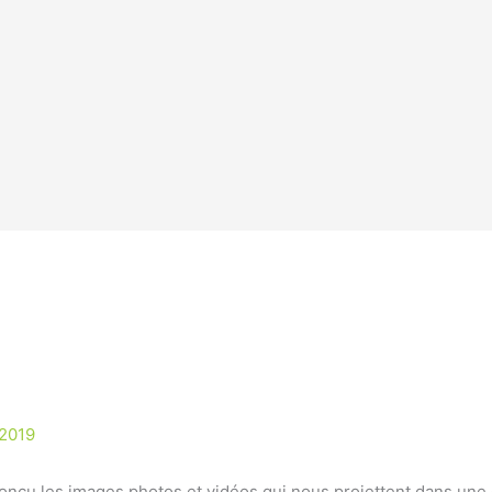
 2019
conçu les images photos et vidéos qui nous projettent dans une